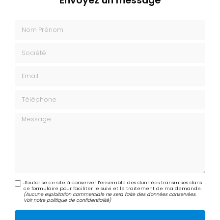
Nom Prénom
Société
Email
Téléphone
Message
J'autorise ce site à conserver l'ensemble des données transmises dans
ce formulaire pour faciliter le suivi et le traitement de ma demande.
(Aucune exploitation commerciale ne sera faite des données conservées.
Voir notre
politique de confidentialité
)