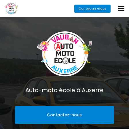
Aller
Contactez-nous
au
contenu
principal
Auto-moto école à Auxerre
Contactez-nous