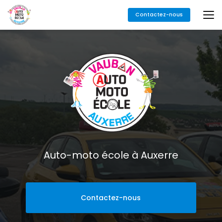
Aller
Contactez-nous
au
contenu
principal
Auto-moto école à Auxerre
Contactez-nous