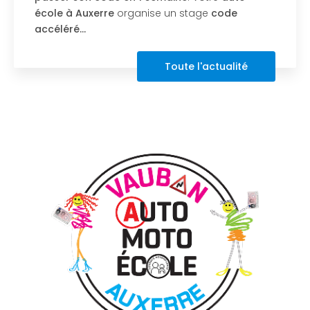
quadricycle à Auxerre en Avril :
PROCHAINES
DATES LES 9 ET 10 AVRIL
Votre
auto-…
Toute l'actualité