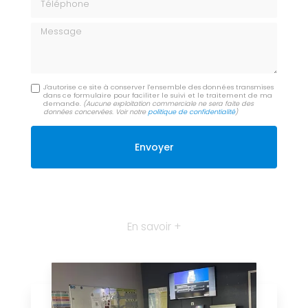
Message
J'autorise ce site à conserver l'ensemble des données transmises
dans ce formulaire pour faciliter le suivi et le traitement de ma
demande.
(Aucune exploitation commerciale ne sera faite des
données concervées. Voir notre
politique de confidentialité
)
En savoir +