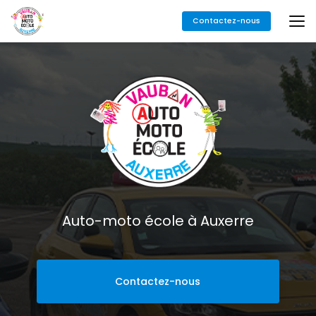
Aller
Contactez-nous
au
contenu
principal
Auto-moto école à Auxerre
Contactez-nous