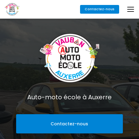
Aller
Contactez-nous
au
contenu
principal
Auto-moto école à Auxerre
Contactez-nous