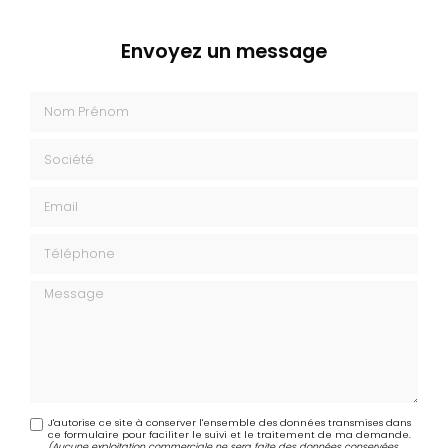
Envoyez un message
Nom Prénom
Société
Email
Téléphone
Message
J'autorise ce site à conserver l'ensemble des données transmises dans
ce formulaire pour faciliter le suivi et le traitement de ma demande.
(Aucune exploitation commerciale ne sera faite des données conservées.