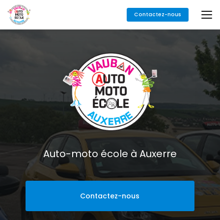
Aller
Contactez-nous
au
contenu
principal
Auto-moto école à Auxerre
Contactez-nous